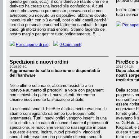
potevano più 
questo gennaio, ecc.), il considerevole ritardo che ne è
derivato ha creato una incredibile confusione. Alcuni
Inoltre atari
utenti che avevano pre-ordinato pensavano che non
tutti i servi
avrebbero più ricevuto un dispositivo; abbiamo dovuto
inseguire altri con più e-mail, post o altri canali perché i
loro dati personali erano nel fattempo cambiati. In ogni
Per saper
caso, gli sforzi sono stati enormi. Stiamo facendo del
nostro meglio per gestire tutto ordinatamente. E ...
Per saperne di piú
0 Commenti
Spedizioni e nuovi ordini
FireBee s
2018-05-30:
2018-04-16:
Aggiornamento sulla situazione e disponibilità
Dopo alcuni
dell'hardware
nostri sorg
trasferito t
Nelle ultime settimane, abbiamo assistito a un
notevole aumento di preordini, a volte con pagamenti
Dalla scorsa 
non richiesti da parte di nuovi clienti. Vorremmo
progressivam
chiarire nuovamente la situazione attuale.
non sembra c
essere ripri
La seconda serie di FireBee è attualmente esaurita. Li
ringraziare R
stiamo consegnando da tempo (purtroppo molto
fornito gratu
lentamente). Tutti i nuovi ordini vengono inseriti in una
avevamo è s
lista di attesa. In caso di rinunce durante il processo di
su GitHub. U
spedizione, le macchine verranno riassegnate in base
Kropáček e D
a questo elenco. Inoltre, nuovi pre-ordini vincolanti
questa situa
sono di interesse per una possibile ulteriore serie di
tutto sul nu