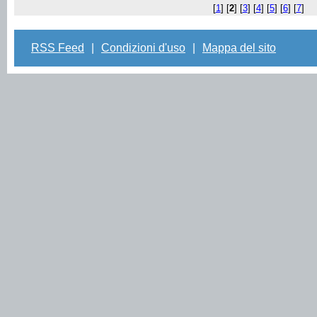
[
1
] [
2
] [
3
] [
4
] [
5
] [
6
] [
7
]
RSS Feed
|
Condizioni d'uso
|
Mappa del sito