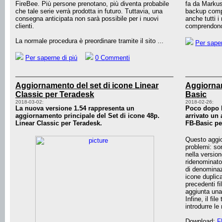
FireBee. Più persone prenotano, più diventa probabile
fa da Markus
che tale serie verrà prodotta in futuro. Tuttavia, una
backup compl
consegna anticipata non sarà possibile per i nuovi
anche tutti i
clienti.
comprendono 
La normale procedura è preordinare tramite il sito ...
Per saper
Per saperne di piú
0 Commenti
Aggiornamento del set di icone Linear
Aggiornam
Classic per Teradesk
Basic
2018-03-02:
2018-02-26:
La nuova versione 1.54 rappresenta un
Poco dopo l
aggiornamento principale del Set di icone 48p.
arrivato un
Linear Classic per Teradesk.
FB-Basic pe
Questo aggio
problemi: so
nella version
ridenominato 
di denominaz
icone duplic
precedenti fi
aggiunta una
Infine, il fil
introdurre le
Download:
F