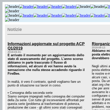
Notizie
Informazioni aggiornate sul progetto ACP
Riorganiz
Q1/2019
2018-06-12:
Abbiamo mig
2019-03-31:
posta elettr
E arrivato il momento per un aggiornamento dello
dovrebbero 
stato di avanzamento del progetto. L'anno scorso
abbiamo in parte trascurato il flusso di
informazioni, ed alcuni di voi hanno avuto la
Negli ultimi 
sensazione che nulla stesse accadendo riguardo il
posta elettro
FireBee.
le nostre e-m
alcuni casi, 
posta. Da un 
In realtà, è vero il contrario, quindi vogliamo fare un
atari.org ch
punto di situazione sui lavori in corso.
che per anni 
avevamo le 
• Consegna della seconda serie
configurare 
Siamo sempre impegnati nella consegna dei computer
server di po
della 2a serie. Con tutte gli inconvenienti affrontati per
adottato e m
questa serie (problema al trasformatore di potenza,
problemi, non
produzione dei case - gli ultimi sono stati consegnati