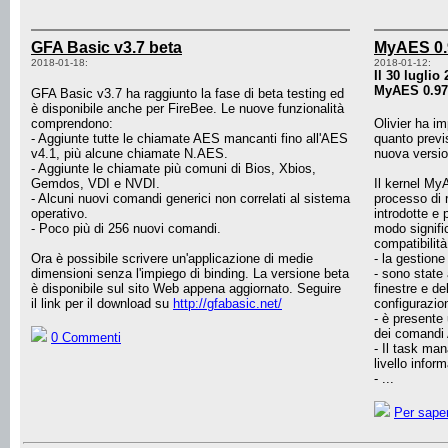
GFA Basic v3.7 beta
MyAES 0.
2018-01-18:
2018-01-12:
Il 30 luglio
MyAES 0.97
GFA Basic v3.7 ha raggiunto la fase di beta testing ed
è disponibile anche per FireBee. Le nuove funzionalità
comprendono:
Olivier ha im
- Aggiunte tutte le chiamate AES mancanti fino all'AES
quanto previs
v4.1, più alcune chiamate N.AES.
nuova versi
- Aggiunte le chiamate più comuni di Bios, Xbios,
Gemdos, VDI e NVDI.
Il kernel My
- Alcuni nuovi comandi generici non correlati al sistema
processo di 
operativo.
introdotte e 
- Poco più di 256 nuovi comandi.
modo signific
compatibilità
Ora è possibile scrivere un'applicazione di medie
- la gestione
dimensioni senza l'impiego di binding. La versione beta
- sono state
è disponibile sul sito Web appena aggiornato. Seguire
finestre e de
il link per il download su
http://gfabasic.net/
configurazio
- è presente
dei comandi
0 Commenti
- Il task ma
livello infor
- ...
Per saper