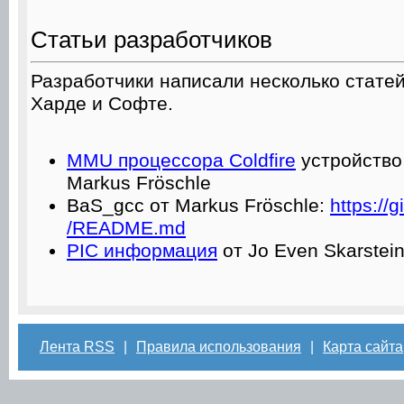
Статьи разработчиков
Разработчики написали несколько стате
Харде и Софте.
MMU процессора Coldfire
устройство
Markus Fröschle
BaS_gcc от Markus Fröschle:
https://g
/README.md
PIC информация
от Jo Even Skarstein
Лента RSS
|
Правила использования
|
Карта сайта