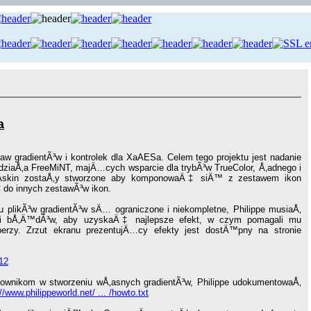
a
aw gradientÃ³w i kontrolek dla XaAESa. Celem tego projektu jest nadanie
dziaÅ‚a FreeMiNT, majÄ…cych wsparcie dla trybÃ³w TrueColor, Å‚adnego i
Askin zostaÅ‚y stworzone aby komponowaÄ‡ siÄ™ z zestawem ikon
 do innych zestawÃ³w ikon.
 plikÃ³w gradientÃ³w sÄ… ograniczone i niekompletne, Philippe musiaÅ‚
 bÅ‚Ä™dÃ³w, aby uzyskaÄ‡ najlepsze efekt, w czym pomagali mu
perzy. Zrzut ekranu prezentujÄ…cy efekty jest dostÄ™pny na stronie
n12
wnikom w stworzeniu wÅ‚asnych gradientÃ³w, Philippe udokumentowaÅ‚
://www.philippeworld.net/ ... /howto.txt