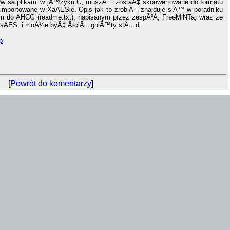
Ã³w sa plikami w jÄ™zyku C, muszÄ… zostaÄ‡ skonwertowane do formatu
ortowane w XaAESie. Opis jak to zrobiÄ‡ znajduje siÄ™ w poradniku
ntm do AHCC (readme.txt), napisanym przez zespÃ³Å‚ FreeMiNTa, wraz ze
 XaAES, i moÅ¼e byÄ‡ Å›ciÄ…gniÄ™ty stÄ…d:
p
[
Powrót do komentarzy
]