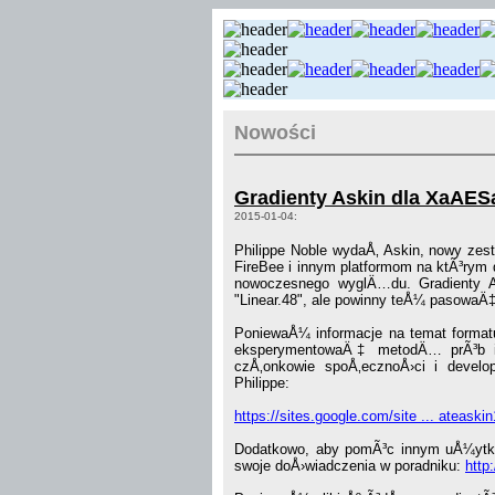
Nowości
Gradienty Askin dla XaAES
2015-01-04:
Philippe Noble wydaÅ‚ Askin, nowy zest
FireBee i innym platformom na ktÃ³rym 
nowoczesnego wyglÄ…du. Gradienty 
"Linear.48", ale powinny teÅ¼ pasowaÄ‡
PoniewaÅ¼ informacje na temat formatu
eksperymentowaÄ‡ metodÄ… prÃ³b i
czÅ‚onkowie spoÅ‚ecznoÅ›ci i develo
Philippe:
https://sites.google.com/site ... ateaski
Dodatkowo, aby pomÃ³c innym uÅ¼ytko
swoje doÅ›wiadczenia w poradniku:
http