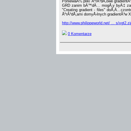
PoniewaÅ¼ pliki ÅºrÃ³dÅ‚owe gradient
GRD zanim bÄ™dÄ… mogÅ‚y byÄ‡ zaimp
"Creating gradient - files" doÅ‚Ä…czo
ÅºrÃ³dÅ‚ami domyÅ›lnych gradientÃ³w
http://www.philippeworld.net/ ... s/xgt2.zi
0 Komentarze