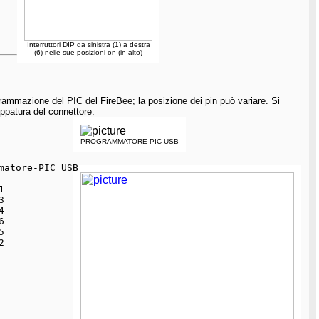
Interruttori DIP da sinistra (1) a destra
(6) nelle sue posizioni on (in alto)
ogrammazione del PIC del FireBee; la posizione dei pin può variare. Si
ppatura del connettore:
PROGRAMMATORE-PIC USB
matore-PIC USB
---------------
1    
3    
4    
6    
5    
2    