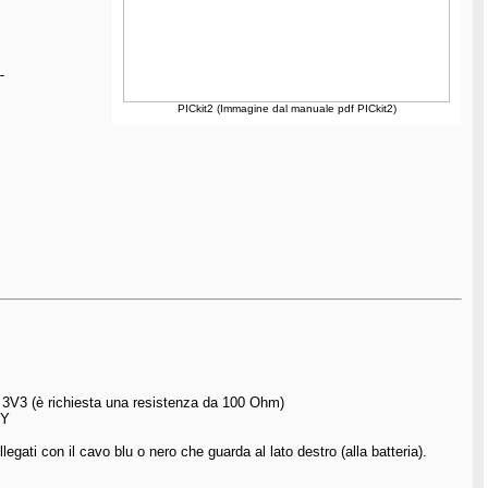
-
PICkit2 (Immagine dal manuale pdf PICkit2)
3V3 (è richiesta una resistenza da 100 Ohm)
DY
egati con il cavo blu o nero che guarda al lato destro (alla batteria).