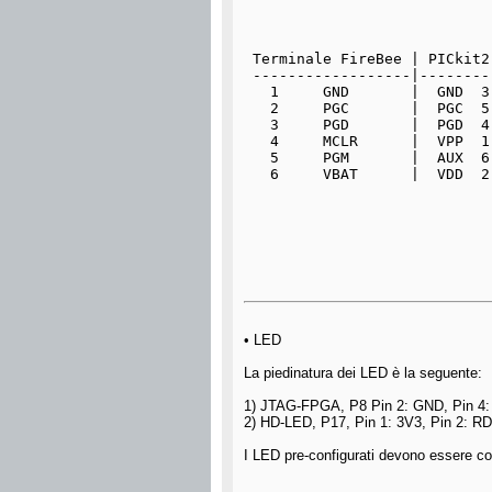
 Terminale FireBee | PICkit2
 ------------------|--------
   1     GND       |  GND  3
   2     PGC       |  PGC  5
   3     PGD       |  PGD  4
   4     MCLR      |  VPP  1
   5     PGM       |  AUX  6
   6     VBAT      |  VDD  2
• LED
La piedinatura dei LED è la seguente:
1) JTAG-FPGA, P8 Pin 2: GND, Pin 4: 
2) HD-LED, P17, Pin 1: 3V3, Pin 2: R
I LED pre-configurati devono essere coll