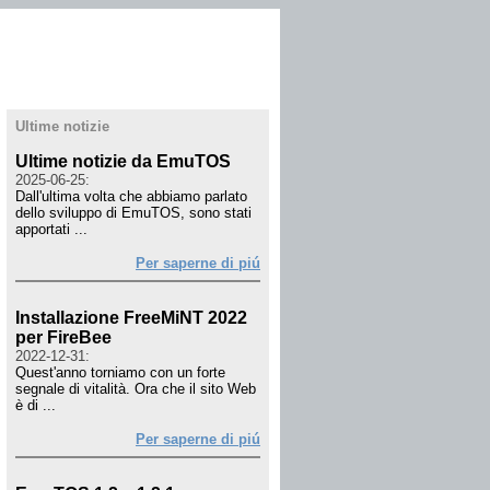
Ultime notizie
Ultime notizie da EmuTOS
2025-06-25:
Dall'ultima volta che abbiamo parlato
dello sviluppo di EmuTOS, sono stati
apportati ...
Per saperne di piú
Installazione FreeMiNT 2022
per FireBee
2022-12-31:
Quest'anno torniamo con un forte
segnale di vitalità. Ora che il sito Web
è di ...
Per saperne di piú