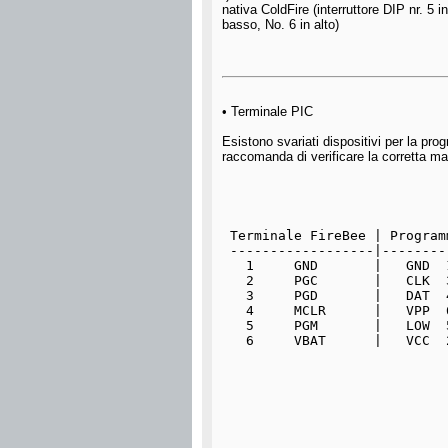
nativa ColdFire (interruttore DIP nr. 5 in
basso, No. 6 in alto)
• Terminale PIC
Esistono svariati dispositivi per la pr
raccomanda di verificare la corretta ma
 Terminale FireBee | Program
 ------------------|--------
   1     GND       |   GND  
   2     PGC       |   CLK  
   3     PGD       |   DAT  
   4     MCLR      |   VPP  
   5     PGM       |   LOW  
   6     VBAT      |   VCC  