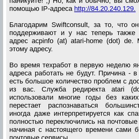
паникуйте! ;) Но, как и обычно, вы смо
помощью IP-адреса
http://84.20.240.129.
Благодарим Swiftconsult, за то, что 
поддерживают и у нас теперь также 
адрес acpinfo (at) atari-home (dot) de
этому адресу.
Во время техработ в первую неделю ян
адреса работать не будут. Причина - 
есть большое количество проблем с до
из вас. Служба редиректа atari (d
использовали многие годы без каких
перестает распознаваться большинс
иногда даже интерпретируется как сп
полностью переключились на почтовые ящ
начиная с настоящего времени сами 
почтовые сервисы.