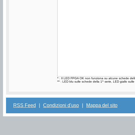
* : Il LED FPGA OK non funziona su alcune schede della
** : LED blu sulle schede della 1^ serie, LED giallo sulle
RSS Feed
|
Condizioni d'uso
|
Mappa del sito