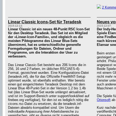
2 Komme
Linear Classic Icons-Set für Teradesk
Neues vo
2015-12-14:
2015-12-07:
Linear Classic ist ein neues 48-Punkt RSC Icon-Set
Der Indy-He
für den Desktop Teradesk. Das Set ist ein Mitglied
Spiele Elan
der »Linear-Icon-Familie«, und obgleich es die
eine FireB
meisten Piktogramme des Linear Blue-Sets
nach kürzest
übernimmt, hat es unterschiedliche generelle
Elansar sow
Formgebungen für Dateien, Ordner und
Programme, um die Interaktion der User zu
Beim ersten 
verbessern.
gesteigert u
erhöht. Phil
Das Linear Classic-Set besteht aus 206 Icons die in
angepasst we
256, 16 und 2 Farben, im üblichen RSC(AES-4)-
Beide Spiel
Format, gezeichnet wurden. Eine Konfigurations-Datei
mit einem G
(teradesk.inf), die für das Offizielle FreeMiNT-Setup
nicht mehr n
optimiert wurde, ist ebenfalls enthalten. Wer bereits
Fenster unte
einen gut eingerichteten Teradesk Desktop mit dem
auch anderen
Linear Blue 48-Punkt-Set in der Version 1.2 bis 1.4b
Maschinen mi
hat (das Linear Blue-Set wurde unlängst aktualisiert,
und ist im Support-Bereich unter support/look&feel auf
Die Spiele f
firebee.org verfügbar), für den ist es lediglich nötig die
Orionsoft
ab 
cicons.rsc-Datei zu ersetzen, da die teradesk.inf-
Dateien abwärts-kompatibel sind. Um Usern die
Kurz nachde
individuelle Anpassung ihrer Arbeitsbereiche zu
veröffentlich
vereinfachen, gibt es diverse nicht zugeordnete
Computer. Di