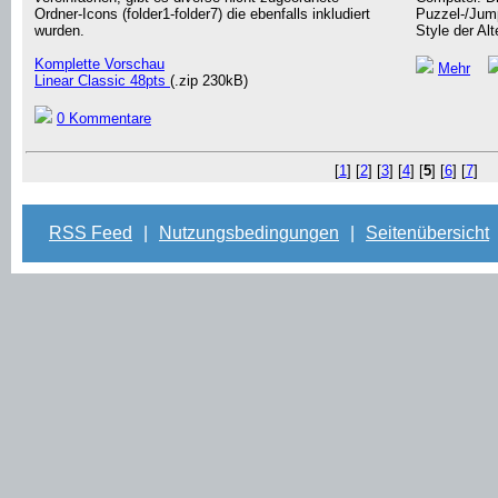
Ordner-Icons (folder1-folder7) die ebenfalls inkludiert
Puzzel-/Jump
wurden.
Style der Alt
Komplette Vorschau
Mehr
Linear Classic 48pts
(.zip 230kB)
0 Kommentare
[
1
] [
2
] [
3
] [
4
] [
5
] [
6
] [
7
]
RSS Feed
|
Nutzungsbedingungen
|
Seitenübersicht