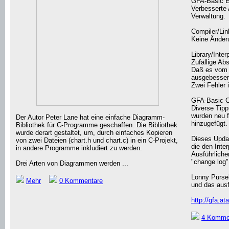
GFA-Basic E
Verbesserte 
Verwaltung.
Compiler/Lin
Keine Änder
Library/Inter
Zufällige Ab
Daß es vom 
ausgebesser
Zwei Fehler
GFA-Basic 
Diverse Tippf
wurden neu f
Der Autor Peter Lane hat eine einfache Diagramm-
hinzugefügt.
Bibliothek für C-Programme geschaffen. Die Bibliothek
wurde derart gestaltet, um, durch einfaches Kopieren
Dieses Updat
von zwei Dateien (chart.h und chart.c) in ein C-Projekt,
die den Inter
in andere Programme inkludiert zu werden.
Ausführliche
"change log"
Drei Arten von Diagrammen werden ...
Lonny Pursel
Mehr
0 Kommentare
und das ausf
http://gfa.at
4 Komme