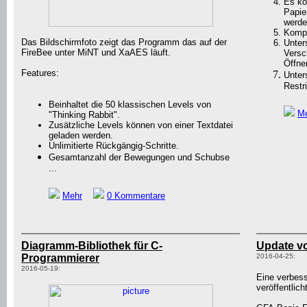
Es kö
Papie
werde
Kompr
Das Bildschirmfoto zeigt das Programm das auf der
Unter
FireBee unter MiNT und XaAES läuft.
Versc
Öffne
Features:
Unter
Restri
Beinhaltet die 50 klassischen Levels von
M
"Thinking Rabbit".
Zusätzliche Levels können von einer Textdatei
geladen werden.
Unlimitierte Rückgängig-Schritte.
Gesamtanzahl der Bewegungen und Schubse
...
Mehr
0 Kommentare
Diagramm-Bibliothek für C-
Update 
Programmierer
2016-04-25:
2016-05-19:
Eine verbes
veröffentlich