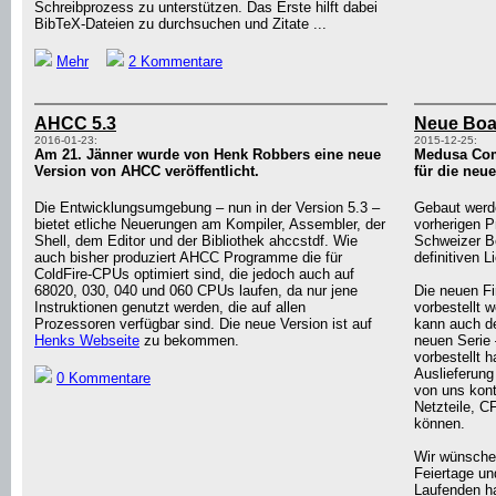
Schreibprozess zu unterstützen. Das Erste hilft dabei
BibTeX-Dateien zu durchsuchen und Zitate ...
Mehr
2 Kommentare
AHCC 5.3
Neue Boar
2016-01-23:
2015-12-25:
Am 21. Jänner wurde von Henk Robbers eine neue
Medusa Com
Version von AHCC veröffentlicht.
für die neu
Die Entwicklungsumgebung – nun in der Version 5.3 –
Gebaut werd
bietet etliche Neuerungen am Kompiler, Assembler, der
vorherigen 
Shell, dem Editor und der Bibliothek ahccstdf. Wie
Schweizer Be
auch bisher produziert AHCC Programme die für
definitiven L
ColdFire-CPUs optimiert sind, die jedoch auch auf
68020, 030, 040 und 060 CPUs laufen, da nur jene
Die neuen F
Instruktionen genutzt werden, die auf allen
vorbestellt 
Prozessoren verfügbar sind. Die neue Version ist auf
kann auch de
Henks Webseite
zu bekommen.
neuen Serie 
vorbestellt h
Auslieferung
0 Kommentare
von uns kon
Netzteile, C
können.
Wir wünsche
Feiertage u
Laufenden ha