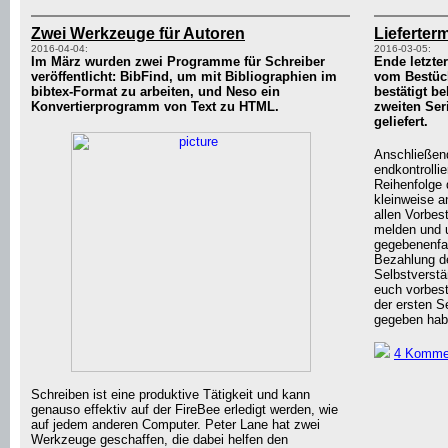
Zwei Werkzeuge für Autoren
Lieferterm
2016-04-04:
2016-03-05:
Im März wurden zwei Programme für Schreiber
Ende letzt
veröffentlicht: BibFind, um mit Bibliographien im
vom Bestück
bibtex-Format zu arbeiten, und Neso ein
bestätigt b
Konvertierprogramm von Text zu HTML.
zweiten Ser
geliefert.
Anschließen
endkontrolli
Reihenfolge 
kleinweise a
allen Vorbes
melden und u
gegebenenfal
Bezahlung de
Selbstverstä
euch vorbest
der ersten S
gegeben habe
4 Komme
Schreiben ist eine produktive Tätigkeit und kann
genauso effektiv auf der FireBee erledigt werden, wie
auf jedem anderen Computer. Peter Lane hat zwei
Werkzeuge geschaffen, die dabei helfen den