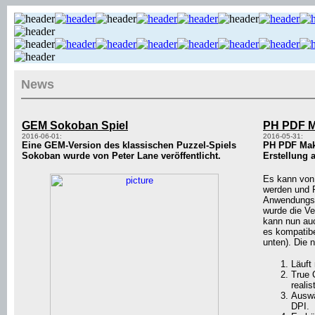
News
GEM Sokoban Spiel
PH PDF M
2016-06-01:
2016-05-31:
Eine GEM-Version des klassischen Puzzel-Spiels
PH PDF Mak
Sokoban wurde von Peter Lane veröffentlicht.
Erstellung a
Es kann von 
werden und 
Anwendungsp
wurde die Ve
kann nun auc
es kompatibe
unten). Die 
Läuft
True 
reali
Auswä
DPI.