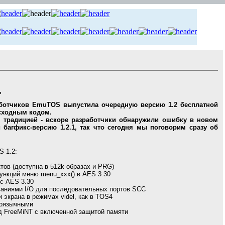
1
работчиков EmuTOS выпустила очередную версию 1.2 бесплатной
сходным кодом.
й традицией - вскоре разработчики обнаружили ошибку в новом
 багфикс-версию 1.2.1, так что сегодня мы поговорим сразу об
 1.2:
тов (доступна в 512k образах и PRG)
ункций меню menu_xxx() в AES 3.30
 с AES 3.30
ваниями I/O для последовательных портов SCC
 экрана в режимах videl, как в TOS4
ноязычными
д FreeMiNT с включенной защитой памяти