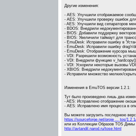
Другие изменения:
- AES: Улучшили отображаемое сообщ
- AES: Улучшили проверку ошибок для
- AES: Улучшили вид сепараторов ме
- BDOS: Внедрили недокументированн
- BIOS: Добавили поддержку векторов
- BIOS: Увеличили таймаут для транс
- EmuDesk: Исправили ошибку в 'Устан
- EmuDesk: Исправили ошибку drag'n'd
- EmuDesk: Отображение курсора мышк
- VDI: Разрешили возможность устана
- VDI: Внедрили функцию v_hardcopy()
- VDI: Ускорили некоторые вызовы VDI
- XBIOS: Внедрили недокументирова
- Исправили множество мелких/скрыт
Изменения в EmuTOS версии 1.2.1:
Тут было произведено лишь два изме
- AES: Исправлено отображение окош
- AES: Исправлено имя процесса в о
Вы можете загрузить последнюю верс
https://sourceforge.net/proje ... tos/1.2.1
или из Коллекции Образов TOS Димы
http://avtandil.narod.ru/tose.html