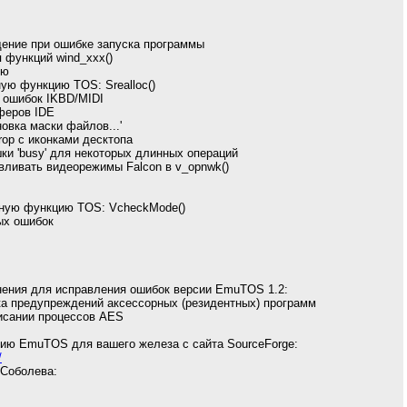
ение при ошибке запуска программы
 функций wind_xxx()
ню
ую функцию TOS: Srealloc()
 ошибок IKBD/MIDI
феров IDE
овка маски файлов...'
rop с иконками десктопа
и 'busy' для некоторых длинных операций
вливать видеорежимы Falcon в v_opnwk()
нную функцию TOS: VcheckMode()
ых ошибок
нения для исправления ошибок версии EmuTOS 1.2:
ка предупреждений аксессорных (резидентных) программ
писании процессов AES
ию EmuTOS для вашего железа с сайта SourceForge:
/
 Соболева: