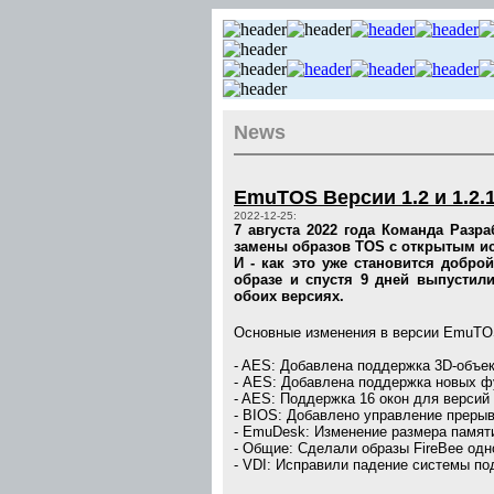
News
EmuTOS Версии 1.2 и 1.2.
2022-12-25:
7 августа 2022 года Команда Раз
замены образов TOS с открытым и
И - как это уже становится добро
образе и спустя 9 дней выпустили
обоих версиях.
Основные изменения в версии EmuTOS
- AES: Добавлена поддержка 3D-объек
- AES: Добавлена поддержка новых ф
- AES: Поддержка 16 окон для версий
- BIOS: Добавлено управление преры
- EmuDesk: Изменение размера памяти
- Общие: Сделали образы FireBee од
- VDI: Исправили падение системы по