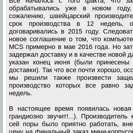
Все началось с того факта, что з
обрабатывались уже в новом году,
сожалению, швейцарский производит
срок производства в 12 недель,
договаривались в 2015 году. Следоват
новое соглашение о том, что компьют
MCS примерно в мае 2016 года. Но зат
задержал доставку и в качестве новой 
указан конец июня (были принесены 
доставки). Так что все почти хорошо, ос
мы решили также произвести защел
производство которых все равно за
недель.
В настоящее время появилась новая
грандиозно звучит!...). Производитель
сей поры было приятно работать, вн
цену на финальный заказ мини-корпусо